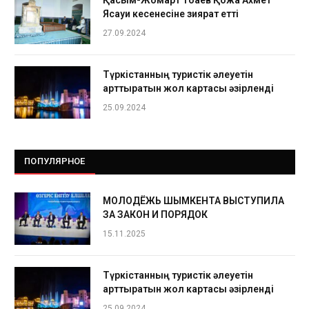
Қасым-Жомарт Тоқаев Қожа Ахмет
Ясауи кесенесіне зиярат етті
27.09.2024
Түркістанның туристік әлеуетін
арттыратын жол картасы әзірленді
25.09.2024
ПОПУЛЯРНОЕ
МОЛОДЁЖЬ ШЫМКЕНТА ВЫСТУПИЛА
ЗА ЗАКОН И ПОРЯДОК
15.11.2025
Түркістанның туристік әлеуетін
арттыратын жол картасы әзірленді
25.09.2024