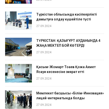
Түркістан облысында кәсіпкерлікті
дамытуға қолдау күшейтіле түсті
27.09.2024
ТҮРКІСТАН: ҚАЗЫҒҰРТ АУДАНЫНДА 4
ЖАҢА МЕКТЕП БОЙ КӨТЕРДІ
27.09.2024
Қасым-Жомарт Тоқаев Қожа Ахмет
Ясауи кесенесіне зиярат етті
27.09.2024
Мемлекет басшысы «Білім-Инновация»
лицей-интернатында болды
27.09.2024