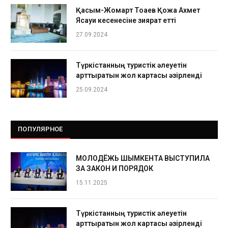
Қасым-Жомарт Тоқаев Қожа Ахмет
Ясауи кесенесіне зиярат етті
27.09.2024
Түркістанның туристік әлеуетін
арттыратын жол картасы әзірленді
25.09.2024
ПОПУЛЯРНОЕ
МОЛОДЁЖЬ ШЫМКЕНТА ВЫСТУПИЛА
ЗА ЗАКОН И ПОРЯДОК
15.11.2025
Түркістанның туристік әлеуетін
арттыратын жол картасы әзірленді