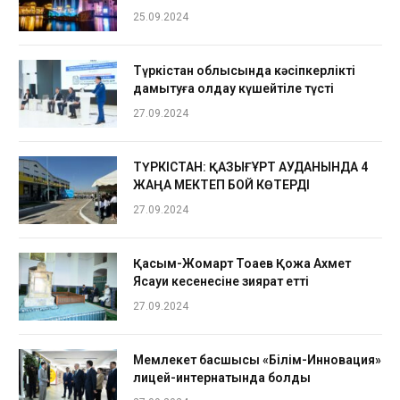
25.09.2024
Түркістан облысында кәсіпкерлікті
дамытуға қолдау күшейтіле түсті
27.09.2024
ТҮРКІСТАН: ҚАЗЫҒҰРТ АУДАНЫНДА 4
ЖАҢА МЕКТЕП БОЙ КӨТЕРДІ
27.09.2024
Қасым-Жомарт Тоқаев Қожа Ахмет
Ясауи кесенесіне зиярат етті
27.09.2024
Мемлекет басшысы «Білім-Инновация»
лицей-интернатында болды