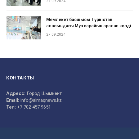
27.09.2024
Мемлекет басшысы Түркістан
қаласындағы Мұз сарайын аралап көрді
27.09.2024
КОНТАКТЫ
Адресс:
Город Шымкент.
Email:
info@aimaqnews.kz
Тел:
+7 702 457 9651