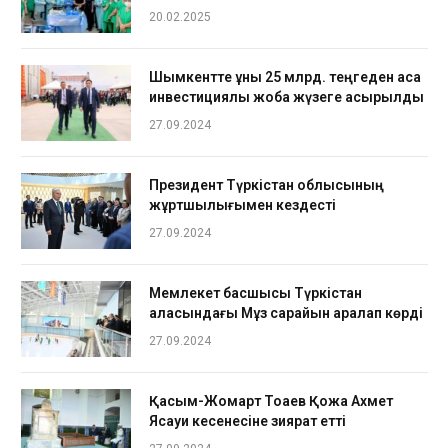
20.02.2025
Шымкентте құны 25 млрд. теңгеден аса
инвестициялық жоба жүзеге асырылды
27.09.2024
Президент Түркістан облысының
жұртшылығымен кездесті
27.09.2024
Мемлекет басшысы Түркістан
қаласындағы Мұз сарайын аралап көрді
27.09.2024
Қасым-Жомарт Тоқаев Қожа Ахмет
Ясауи кесенесіне зиярат етті