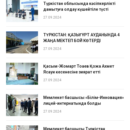
Түркістан облысында кәсіпкерлікті
дамытуға қолдау күшейтіле түсті
27.09.2024
ТҮРКІСТАН: ҚАЗЫҒҰРТ АУДАНЫНДА 4
ЖАҢА МЕКТЕП БОЙ КӨТЕРДІ
27.09.2024
Қасым-Жомарт Тоқаев Қожа Ахмет
Ясауи кесенесіне зиярат етті
27.09.2024
Мемлекет басшысы «Білім-Инновация»
лицей-интернатында болды
27.09.2024
Мемлекет басшысы Түркістан