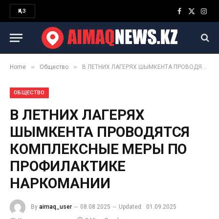
ҚАЗ
Facebook
X
Inst
(Twitter)
»
»
Home
Общество
В ЛЕТНИХ ЛАГЕРЯХ ШЫМКЕНТА ПРОВОДЯТСЯ КОМПЛЕКСНЫЕ МЕРЫ ПО ПРОФИЛАКТИКЕ НАРКОМАНИИ
ОБЩЕСТВО
В ЛЕТНИХ ЛАГЕРЯХ
ШЫМКЕНТА ПРОВОДЯТСЯ
КОМПЛЕКСНЫЕ МЕРЫ ПО
ПРОФИЛАКТИКЕ
НАРКОМАНИИ
By
aimaq_user
08.08.2025
Updated:
01.09.2025