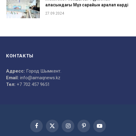
қаласындағы Мұз сарайын аралап көрді
27.09.2024
КОНТАКТЫ
Адресс:
Город Шымкент.
Email:
info@aimaqnews.kz
Тел:
+7 702 457 9651
Facebook
X
Instagram
Pinterest
YouTube
(Twitter)