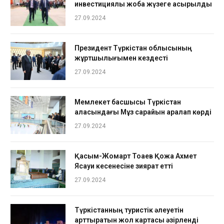
инвестициялық жоба жүзеге асырылды
27.09.2024
Президент Түркістан облысының
жұртшылығымен кездесті
27.09.2024
Мемлекет басшысы Түркістан
қаласындағы Мұз сарайын аралап көрді
27.09.2024
Қасым-Жомарт Тоқаев Қожа Ахмет
Ясауи кесенесіне зиярат етті
27.09.2024
Түркістанның туристік әлеуетін
арттыратын жол картасы әзірленді