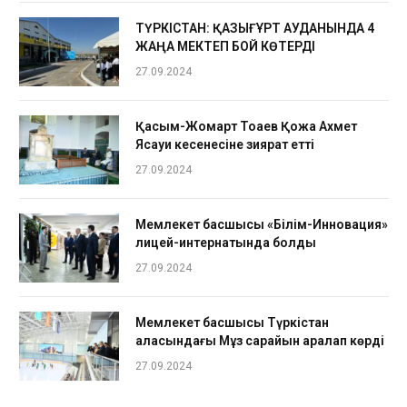
ТҮРКІСТАН: ҚАЗЫҒҰРТ АУДАНЫНДА 4
ЖАҢА МЕКТЕП БОЙ КӨТЕРДІ
27.09.2024
Қасым-Жомарт Тоқаев Қожа Ахмет
Ясауи кесенесіне зиярат етті
27.09.2024
Мемлекет басшысы «Білім-Инновация»
лицей-интернатында болды
27.09.2024
Мемлекет басшысы Түркістан
қаласындағы Мұз сарайын аралап көрді
27.09.2024