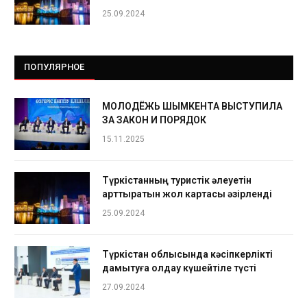
25.09.2024
ПОПУЛЯРНОЕ
МОЛОДЁЖЬ ШЫМКЕНТА ВЫСТУПИЛА
ЗА ЗАКОН И ПОРЯДОК
15.11.2025
Түркістанның туристік әлеуетін
арттыратын жол картасы әзірленді
25.09.2024
Түркістан облысында кәсіпкерлікті
дамытуға қолдау күшейтіле түсті
27.09.2024