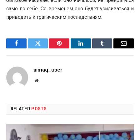
бытовое насилие, если оно началось, не прекратится
само по себе. Со временем оно будет усиливаться и
приводить к трагическим последствиям.
Facebook
Twitter
Pinterest
LinkedIn
Tumblr
Email
aimaq_user
Website
RELATED
POSTS