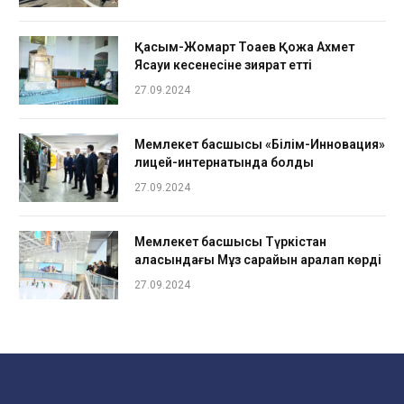
Қасым-Жомарт Тоқаев Қожа Ахмет
Ясауи кесенесіне зиярат етті
27.09.2024
Мемлекет басшысы «Білім-Инновация»
лицей-интернатында болды
27.09.2024
Мемлекет басшысы Түркістан
қаласындағы Мұз сарайын аралап көрді
27.09.2024