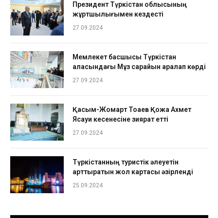
Президент Түркістан облысының
жұртшылығымен кездесті
27.09.2024
Мемлекет басшысы Түркістан
қаласындағы Мұз сарайын аралап көрді
27.09.2024
Қасым-Жомарт Тоқаев Қожа Ахмет
Ясауи кесенесіне зиярат етті
27.09.2024
Түркістанның туристік әлеуетін
арттыратын жол картасы әзірленді
25.09.2024