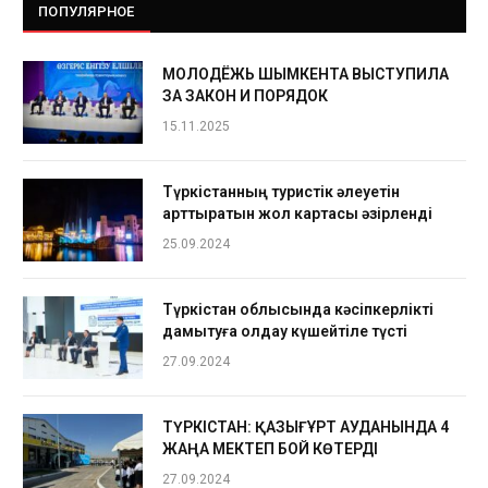
ПОПУЛЯРНОЕ
МОЛОДЁЖЬ ШЫМКЕНТА ВЫСТУПИЛА
ЗА ЗАКОН И ПОРЯДОК
15.11.2025
Түркістанның туристік әлеуетін
арттыратын жол картасы әзірленді
25.09.2024
Түркістан облысында кәсіпкерлікті
дамытуға қолдау күшейтіле түсті
27.09.2024
ТҮРКІСТАН: ҚАЗЫҒҰРТ АУДАНЫНДА 4
ЖАҢА МЕКТЕП БОЙ КӨТЕРДІ
27.09.2024