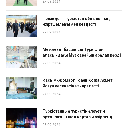
27.09.2024
Президент Түркістан облысының
жұртшылығымен кездесті
27.09.2024
Мемлекет басшысы Түркістан
қаласындағы Мұз сарайын аралап көрді
27.09.2024
Қасым-Жомарт Тоқаев Қожа Ахмет
Ясауи кесенесіне зиярат етті
27.09.2024
Түркістанның туристік әлеуетін
арттыратын жол картасы әзірленді
25.09.2024