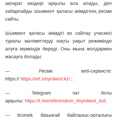
ақпарат көздері арқылы ала алады, деп
хабарлайды Шымкент қаласы әкімдігінің ресми
сайты.
Шымкент қаласы әкімдігі өз сайлау учаскесі
туралы мәліметтерді нақты уақыт режимінде
алуға мүмкіндік береді. Оны мына жолдармен
жасауға болады:
— Ресми веб-сервисте:
https://
https://ref.ishymkent.kz/
;
— Telegram чат боты
арқылы:
https://t.me/referendum_shymkent_bot
;
— iKomek бірыңғай байланыс-орталығы