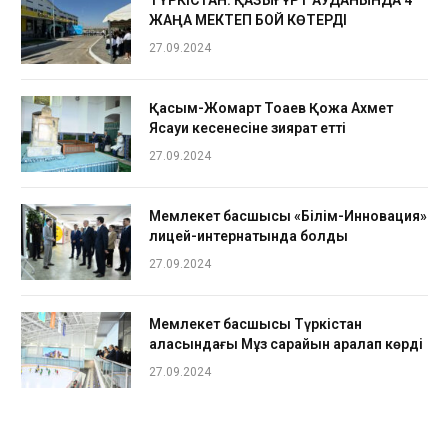
ТҮРКІСТАН: ҚАЗЫҒҰРТ АУДАНЫНДА 4
ЖАҢА МЕКТЕП БОЙ КӨТЕРДІ
27.09.2024
Қасым-Жомарт Тоқаев Қожа Ахмет
Ясауи кесенесіне зиярат етті
27.09.2024
Мемлекет басшысы «Білім-Инновация»
лицей-интернатында болды
27.09.2024
Мемлекет басшысы Түркістан
қаласындағы Мұз сарайын аралап көрді
27.09.2024