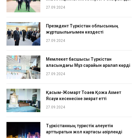
27.09.2024
Президент Түркістан облысының
жұртшылығымен кездесті
27.09.2024
Мемлекет басшысы Түркістан
қаласындағы Мұз сарайын аралап көрді
27.09.2024
Қасым-Жомарт Тоқаев Қожа Ахмет
Ясауи кесенесіне зиярат етті
27.09.2024
Түркістанның туристік әлеуетін
арттыратын жол картасы әзірленді