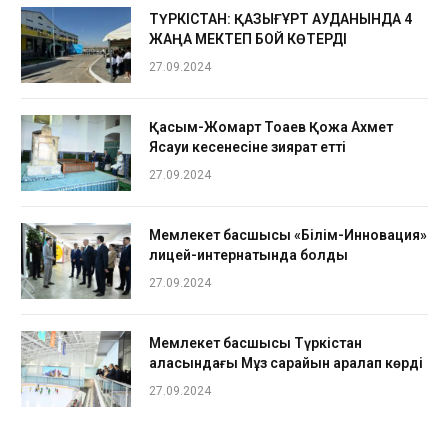
ТҮРКІСТАН: ҚАЗЫҒҰРТ АУДАНЫНДА 4
ЖАҢА МЕКТЕП БОЙ КӨТЕРДІ
27.09.2024
Қасым-Жомарт Тоқаев Қожа Ахмет
Ясауи кесенесіне зиярат етті
27.09.2024
Мемлекет басшысы «Білім-Инновация»
лицей-интернатында болды
27.09.2024
Мемлекет басшысы Түркістан
қаласындағы Мұз сарайын аралап көрді
27.09.2024