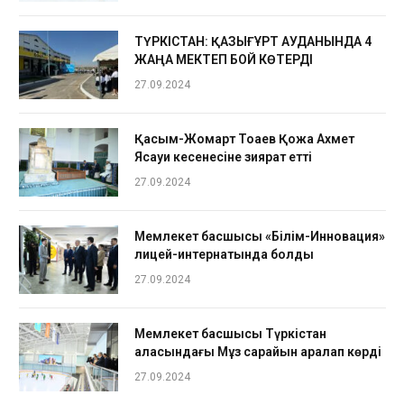
ТҮРКІСТАН: ҚАЗЫҒҰРТ АУДАНЫНДА 4
ЖАҢА МЕКТЕП БОЙ КӨТЕРДІ
27.09.2024
Қасым-Жомарт Тоқаев Қожа Ахмет
Ясауи кесенесіне зиярат етті
27.09.2024
Мемлекет басшысы «Білім-Инновация»
лицей-интернатында болды
27.09.2024
Мемлекет басшысы Түркістан
қаласындағы Мұз сарайын аралап көрді
27.09.2024