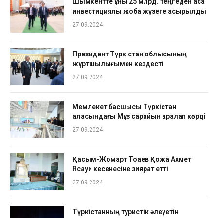
Шымкентте құны 25 млрд. теңгеден аса
инвестициялық жоба жүзеге асырылды
27.09.2024
Президент Түркістан облысының
жұртшылығымен кездесті
27.09.2024
Мемлекет басшысы Түркістан
қаласындағы Мұз сарайын аралап көрді
27.09.2024
Қасым-Жомарт Тоқаев Қожа Ахмет
Ясауи кесенесіне зиярат етті
27.09.2024
Түркістанның туристік әлеуетін